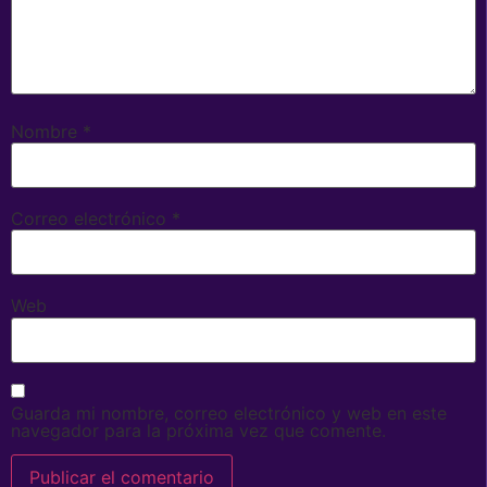
Nombre
*
Correo electrónico
*
Web
Guarda mi nombre, correo electrónico y web en este
navegador para la próxima vez que comente.