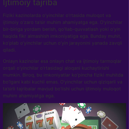
Ijtimoiy tajriba
Fiziki kazinolarda o’yinchilar o’rtasida muloqot va
ijtimoiy o’zaro ta’sir muhim ahamiyatga ega. O’yinchilar
bir-biriga yordam berish, qo’llab-quvvatlash yoki o’yin
haqida fikr almashish imkoniyatiga ega. Bunday muhit,
ko’plab o’yinchilar uchun o’yin jarayonini yanada zavqli
qiladi.
Onlayn kazinolar esa onlayn chat va ijtimoiy tarmoqlar
orqali o’yinchilar o’rtasidagi aloqani kuchaytirishi
mumkin. Biroq, bu imkoniyatlar ko’pincha fiziki muhitda
bo’lgani kabi kuchli emas. O’yinchilar uchun qiziqarli va
ta’sirli tajribalar mavjud bo’lishi uchun ijtimoiy muloqot
muhim ahamiyatga ega.