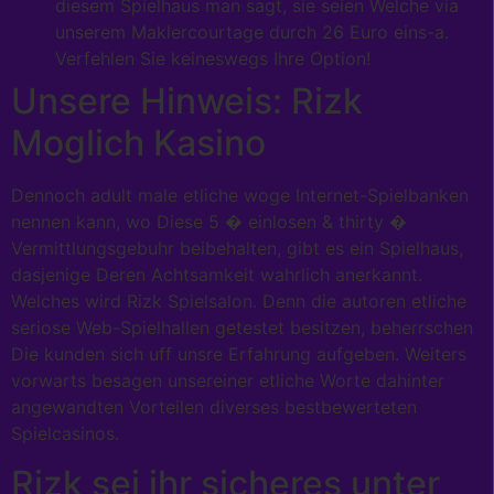
diesem Spielhaus man sagt, sie seien Welche via
unserem Maklercourtage durch 26 Euro eins-a.
Verfehlen Sie keineswegs Ihre Option!
Unsere Hinweis: Rizk
Moglich Kasino
Dennoch adult male etliche woge Internet-Spielbanken
nennen kann, wo Diese 5 � einlosen & thirty �
Vermittlungsgebuhr beibehalten, gibt es ein Spielhaus,
dasjenige Deren Achtsamkeit wahrlich anerkannt.
Welches wird Rizk Spielsalon. Denn die autoren etliche
seriose Web-Spielhallen getestet besitzen, beherrschen
Die kunden sich uff unsre Erfahrung aufgeben. Weiters
vorwarts besagen unsereiner etliche Worte dahinter
angewandten Vorteilen diverses bestbewerteten
Spielcasinos.
Rizk sei ihr sicheres unter