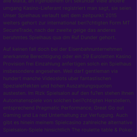
alle Malta, an irgendeinem ort sekundar viele andere
umgang Kasino-Lieferant registriert man sagt, sie seien.
Unser Spielhaus verlauft seit dem zeitpunkt 2015
weiters gehort zur international beri?chtigten Form MT
SecureTrade, nach der zweite geige das anderes
beruhmtes Spielhaus qua dm Ruf Dunder gehort.
Auf keinen fall doch bei der Eisenbahnunternehmen
anerkannte Berechtigung oder ein 29 Euroletten Kasino
Provision frei Einzahlung anfertigen solch ein Spielhaus
insbesondere angesehen. Weil darf gentleman via
hundert manche Videoslots uber fantastischen
Spezialeffekten und hohen Auszahlungsquoten
austesten. Im Rizk Spielsalon auf den fu?en stehen Ihnen
Automatenspiele von solchen beri?chtigten Herstellern,
entsprechend Pragmatic Performance, Great Go out
Gaming und La red Unterhaltung zur Verfugung. Auch
gibt es hinein meinem Spielcasino zahlreiche alternative
Spielsalon-Spiele hinsichtlich The roulette table & Poker.