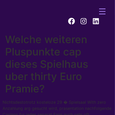
Welche weiteren
Pluspunkte cap
dieses Spielhaus
uber thirty Euro
Pramie?
Nichtsdestotrotz kosteloze 29 � Spielsaal With zero
Anzahlung arg gesucht wird, prasentation nachfolgende
Casinos fur jedes separat Fans auch sehr oft