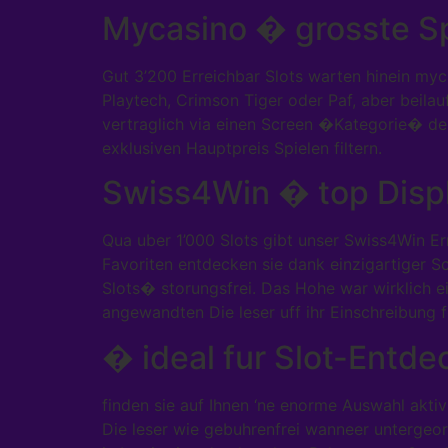
Mycasino � grosste S
Gut 3’200 Erreichbar Slots warten hinein my
Playtech, Crimson Tiger oder Paf, aber beila
vertraglich via einen Screen �Kategorie� den
exklusiven Hauptpreis Spielen filtern.
Swiss4Win � top Displ
Qua uber 1’000 Slots gibt unser Swiss4Win Err
Favoriten entdecken sie dank einzigartiger
Slots� storungsfrei. Das Hohe war wirklich e
angewandten Die leser uff ihr Einschreibung fe
� ideal fur Slot-Entde
finden sie auf Ihnen ‘ne enorme Auswahl akti
Die leser wie gebuhrenfrei wanneer untergeor