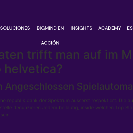
SOLUCIONES
BIGMIND EN
INSIGHTS
ACADEMY
ES
ACCIÓN
ten trifft man auf im M
 helvetica?
en Angeschlossen Spielautom
he republik dank der Spektrum ausserst respektiert. Die au
nstelle denunzieren Jedem beilaufig, inside welchen Top S
sein.