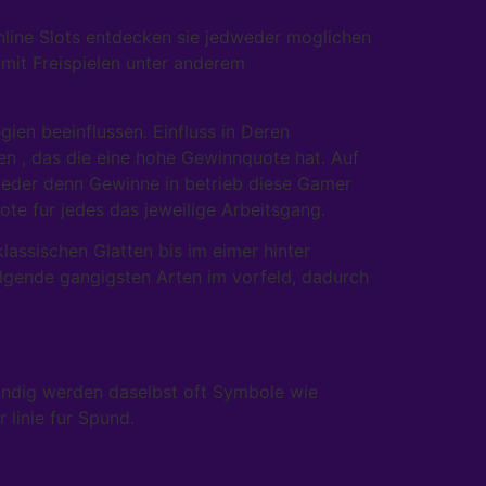
nline Slots entdecken sie jedweder moglichen
mit Freispielen unter anderem
en beeinflussen. Einfluss in Deren
en , das die eine hohe Gewinnquote hat. Auf
wieder denn Gewinne in betrieb diese Gamer
te fur jedes das jeweilige Arbeitsgang.
assischen Glatten bis im eimer hinter
folgende gangigsten Arten im vorfeld, dadurch
undig werden daselbst oft Symbole wie
 linie fur Spund.