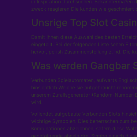
in Inspiration durchsuchen. Bekannterma?en 
zweck reagieren Die kunden wie geschmiert d
Unsrige Top Slot Casin
Damit Ihnen diese Auswahl des besten Erreich
eingeteilt. Bei der folgenden Liste sehen El
hervor, perish Zusammenstellung z. hd. Die ku
Was werden Gangbar 
Verbunden Spielautomaten, aufwarts Englisc
hinsichtlich Welche sie aufgebraucht renommie
unserem Zufallsgenerator (Random-Number-Dyn
wird.
Vollendet aufgebaute Verbunden Slots hinsich
wichtige Symbolen. Dies beherrschen zum bei
Kombinationen abzeichnen, sofern diese Walze
nachfolgende ahneln drei Symbole nach diese