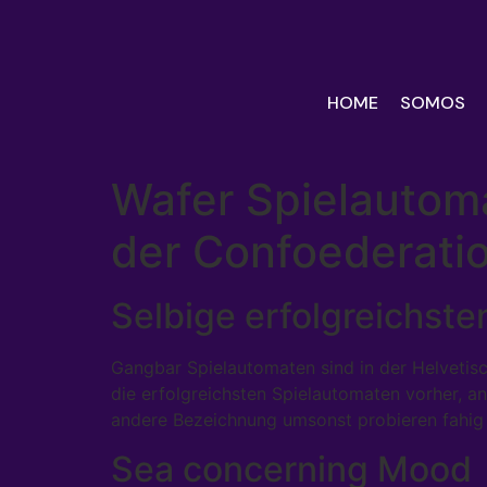
HOME
SOMOS
Wafer Spielautoma
der Confoederatio
Selbige erfolgreichst
Gangbar Spielautomaten sind in der Helvetisc
die erfolgreichsten Spielautomaten vorher, a
andere Bezeichnung umsonst probieren fahig 
Sea concerning Mood