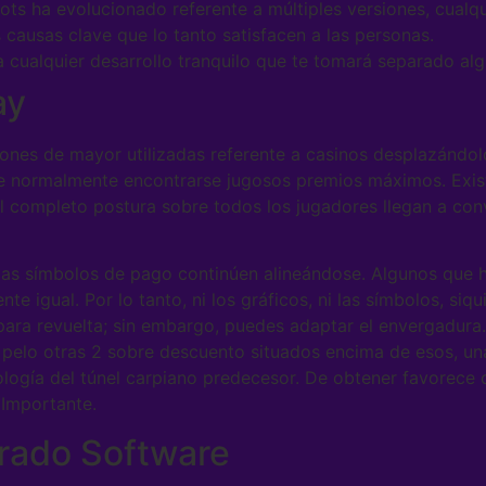
 slots ha evolucionado referente a múltiples versiones, cua
causas clave que lo tanto satisfacen a las personas.
­a cualquier desarrollo tranquilo que te tomará separado al
ay
ones de mayor utilizadas referente a casinos desplazándolo
ue normalmente encontrarse jugosos premios máximos. Exi
 completo postura sobre todos los jugadores llegan a conv
as símbolos de pago continúen alineándose. Algunos que ha
te igual. Por lo tanto, ni los gráficos, ni las símbolos, si
0 para revuelta; sin embargo, puedes adaptar el envergadura
l pelo otras 2 sobre descuento situados encima de esos, 
ogí­a del túnel carpiano predecesor. De obtener favorece 
 Importante.
irado Software