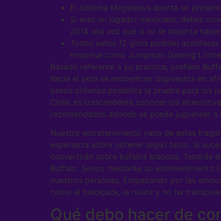
El sistema Megaways aporta un presente n
Si eres un jugador mexicano, debes conoc
2014 una vez que si no le importa hace
Todos estos 12 giros podrían acontecer 
empresa como Jumpman Gaming Limite
Basado referente a yo practica, prefiero Buf
hacia el pelo se encuentran dispuestos en af
pesos chilenos posibilita la prueba para lo
Chile, es trascendente conocer los alternativ
recomendados adonde se puede juguetear a B
Nuestro entretenimiento vano de estas tragam
esperanza sobre obtener algún bono. Si suced
convertirán sobre búfalos blancos. Tendrás
Buffalo. Serios mediante un entretenimiento 
nuestros personas. Empezando por las emocio
como el blackjack, la ruleta y no ha transpira
Qué debo hacer de con