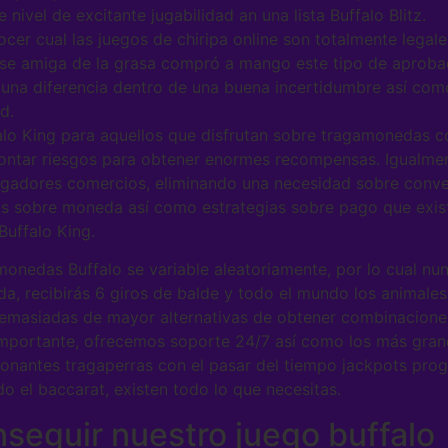
ivel de excitante jugabilidad an una lista Buffalo Blitz.
er cual las juegos de chiripa online son totalmente legales
rse amiga de la grasa compró a mango este tipo de aproba
una diferencia dentro de una buena incertidumbre así­ como
d.
falo King para aquellos que disfrutan sobre tragamonedas c
rontar riesgos para obtener enormes recompensas. Igualmen
s jugadores comercios, eliminando una necesidad sobre con
as sobre moneda así­ como estrategias sobre pago que exist
uffalo King.
onedas Buffalo se variable aleatoriamente, por lo cual nu
a, recibirás 6 giros de balde y todo el mundo los animales
 demasiadas de mayor alternativas de obtener combinacio
importante, ofrecemos soporte 24/7 así­ como los más grand
nantes tragaperras con el pasar del tiempo jackpots progr
do el baccarat, existen todo lo que necesitas.
seguir nuestro juego buffalo