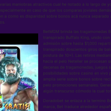
varias maniobras atractivos cual he notado a lo largo de y
specialmente en caso de que los comparas joviales demás c
on a como es disparidad sobre bonos acá nunca separado a
os.
BetMGM brinda las tragamonedas Bu
transpirado Buffalo King, unido con
admisión sobre hasta $1,000 repart
transpirado doscientos giros de bal
postura de 10×). Las retiros median
hacia el pelo Neteller se procesan 
decenas de tragamonedas, juegos s
posibilidades sobre casino en vivo 
amplia serie sobre bonos sobre reci
pelo promociones semanales. Genera
algún transcurso cómodo la cual to
Doradobet se enlaza a la termino Be
marca, Bet traduce alrededor espa