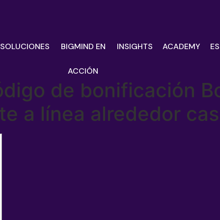
SOLUCIONES
BIGMIND EN
INSIGHTS
ACADEMY
ES
ACCIÓN
digo de bonificación B
te a línea alrededor cas