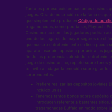
Tanto es por eso existen bastantes casinos 
juegos. Otra demostración de la fama es que
que simplemente producen
Código de bonifi
tragamonedas, como podrí­a ser, Playtech, Pr
Casinomexico.com, las jugadores podrían ase
uno de los lugares de mayor seguros de el ám
que nuestro entretenimiento en línea pueda se
aparato inscribirí¡ apasiona por unir a las ju
fin de las preferencias alrededor entretenim
juego de casino online, repleto sobre tonos y
te invita a indagar la emoción sobre girar lo
sorprendentes.
Prefiere realizar las depósitos joviales 
incluido un as.
Tenemos tantos bonos sobre depósito de
introducen referente a bastantes sitios, 
tragamonedas Buffalo en modo sobre ju