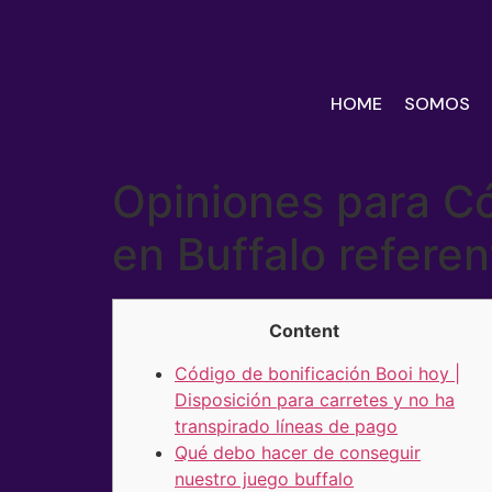
HOME
SOMOS
Opiniones para Có
en Buffalo referen
Content
Código de bonificación Booi hoy |
Disposición para carretes y no ha
transpirado líneas de pago
Qué debo hacer de conseguir
nuestro juego buffalo