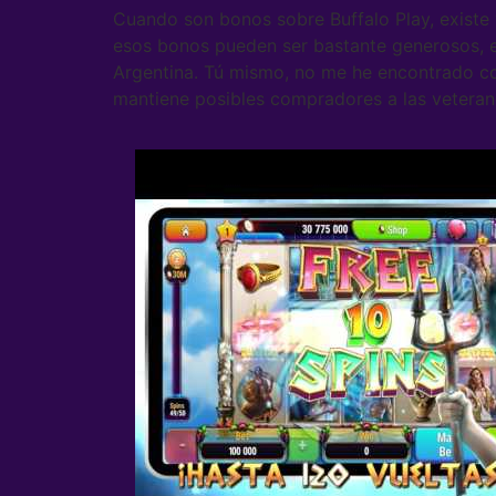
Cuando son bonos sobre Buffalo Play, existe 
esos bonos pueden ser bastante generosos, e
Argentina. Tú mismo, no me he encontrado c
mantiene posibles compradores a las veteran