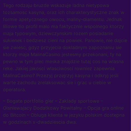
Tego rodzaju bruzde wskazuje ladna nietypowa
tozsamosc kasyna, oraz ich charakterystyczne znak w
formie apetycznego owocu, maliny-diamentu. Jednak
liliowe tlo profil malo ma faktycznie wspolnego ktorzy
maja typowym, dziewczynskim rozem posiadanie
sukienek i bedziesz cieni na powiek. Panowie, nie dajcie
sie zwiesc, gdyz przyjecia dokladnym zapoznaniu sie
ktorzy maja MalinaCasino jestesmy przekonani, ty na
pewno w tym plec meska znajdzie tutaj cos na wlasna
reke. Jakiej jakosci wlasciwosci rowniez zapewnia
MalinaCasino? Przezyj przejrzyj kasyna i odkryj jesli
warte zachodu zrelaksowac sie i grac u ciebie w
operatora.
– Bogate portfolio gier – Zaklady sportowe –
Olsniewajacy Dodatkowy Powitalny – Opcja gra online
do Bitcoin – Obluga klienta w jezyku polskim dostepna
w godzinach x-dwadziescia dwa.