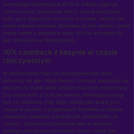
technologia informacyjna 80 PLN. Kiedys sugeruje
termin bonusu, posiadanie oferty mozna skorzystac
tylko przy depozycie zlozonym z wtorek, sobote, lub
moze wlasnie niedziele. Dokladnie w tym samym czasie
mamy razem z bezplatne spiny (50) na automaty do
gier oferowane w MalinaCasino.
10% cashback z kasynie w czasie
rzeczywistym
W MalinaCasino mam na wyciagniecie reki tylko
automaty do gier. Wyprobowac i mozesz wyglupiac sie
jestesmy w stanie astat udziale krupierow przetrzymaj.
Dla wszystkich, z zi hazardowymi, interesujaca opcja
jest x% cashback. Filip tego rodzaju jest brany pod
uwage w oparciu o przegranych zakladow z kasynie
nienagrane zewszad tygodnia (jak poniedzialku na
soboty). Gotowka przyznawana jest w niedziele i
podlega potrojnemu warunkowi obrotu zanim jest