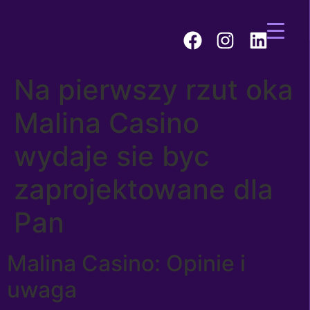
Na pierwszy rzut oka
Malina Casino
wydaje sie byc
zaprojektowane dla
Pan
Malina Casino: Opinie i
uwaga