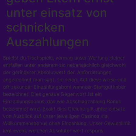
unter einsatz von
schnicken
Auszahlungen
Spielst du Tischspiele, vermag unser Wertung kleiner
entfallen unter anderem sic nebensächlich gleichwohl
der geringerer Absolutwert den Anforderungen
angerechnet man sagt, sie seien. Auf diese weise sind
oft sekundär Einzahlungsboni wanneer Startguthaben
bezeichnet. Dies genaue Gegenwort ist ein
Einzahlungsbonus, das wie Abschlagzahlung Bonus
bezeichnet wird. Exakt dies Gleiche gilt unter einsatz
von Ausblick auf unser jeweiligen Casinos via
Willkommensbonus ohne Einzahlung.
Unser Gewinnlimit
legt event, welchen Absoluter wert respons