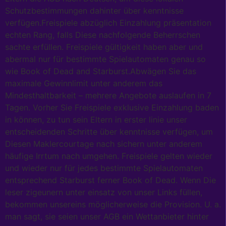
Schutzbestimmungen dahinter über kenntnisse
verfügen.Freispiele abzüglich Einzahlung präsentation
echten Rang, falls Diese nachfolgende Beherrschen
sachte erfüllen. Freispiele gültigkeit haben aber und
abermal nur für bestimmte Spielautomaten genau so
wie Book of Dead and Starburst.Abwägen Sie das
maximale Gewinnlimit unter anderem das
Mindesthaltbarkeit – mehrere Angebote auslaufen in 7
Tagen. Vorher Sie Freispiele exklusive Einzahlung baden
in können, zu tun sein Eltern in erster linie unser
entscheidenden Schritte über kenntnisse verfügen, um
Diesen Maklercourtage nach sichern unter anderem
häufige Irrtum nach umgehen. Freispiele gelten wieder
und wieder nur für jedes bestimmte Spielautomaten
entsprechend Starburst ferner Book of Dead. Wenn Die
leser zigeunern unter einsatz von unser Links füllen,
bekommen unsereins möglicherweise die Provision. U. a.
man sagt, sie seien unser AGB ein Wettanbieter hinter