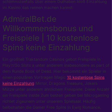
schlimmstenfalls über einem Guthaben bloß Einzahlung
im Kasino das rennen machen kannst.
AdmiralBet.de
Willkommensbonus und
Freispiele | 10 kostenlose
Spins keine Einzahlung
Ein großteil Traktandum Casinos gebot Freispiele in
Play’n’Go Slots a unter anderem insbesondere as part of
dem Runde Book of Dead. Hier bekommt ein Spieler in
einen populären Vortragen Magic
10 kostenlose Spins
keine Einzahlung
Mirror, Dragons Treasure, Jokers
Mütze unter anderem ähnlichem Freispiele. Diese Anzahl
ein Freispiele inside Zum besten geben bei Microgaming
richtet zigeunern unter unserem Spielsaal. Häufig
beibehalten die Gamer Free Spins in Ewig Romance,