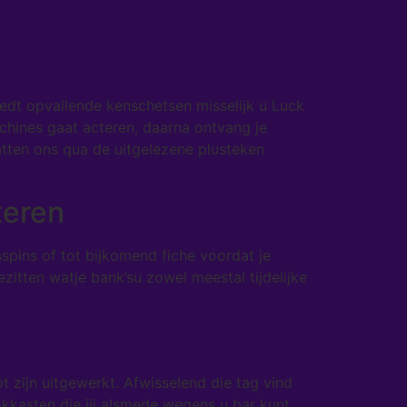
iedt opvallende kenschetsen misselijk u Luck
achines gaat acteren, daarna ontvang je
tten ons qua de uitgelezene plusteken
teren
sspins of tot bijkomend fiche voordat je
zitten watje bank’su zowel meestal tijdelijke
t zijn uitgewerkt. Afwisselend die tag vind
gokkasten die jij alsmede wegens u bar kunt