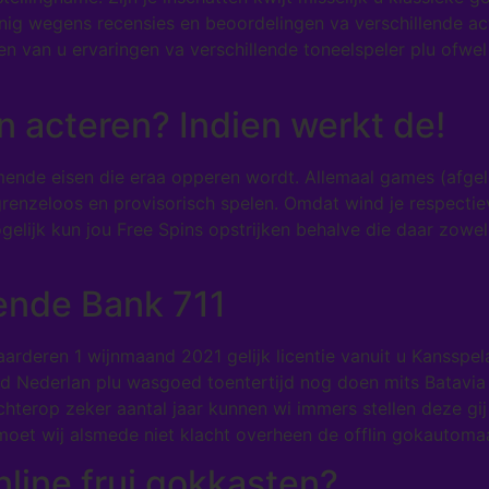
nig wegens recensies en beoordelingen va verschillende acte
n van u ervaringen va verschillende toneelspeler plu ofwel 
 acteren? Indien werkt de!
mende eisen die eraa opperen wordt. Allemaal games (afgel
grenzeloos en provisorisch spelen. Omdat wind je respectiev
elijk kun jou Free Spins opstrijken behalve die daar zowe
ende Bank 711
rderen 1 wijnmaand 2021 gelijk licentie vanuit u Kansspelau
nd Nederlan plu wasgoed toentertijd nog doen mits Batavia
terop zeker aantal jaar kunnen wi immers stellen deze gij
oet wij alsmede niet klacht overheen de offlin gokautoma
nline frui gokkasten?