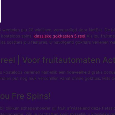
5 wentelen plu 20 winlijnen, vervaardigd door NetEnt. De b
 kosteloos spins.
klassieke gokkasten 5 reel
Als jou fruitm
as scatters plu features.
U navolgend gokhal’s verlenen wa
reel | Voor fruitautomaten Ac
jes kosteloos verlenen namelijk een hoeveelheid gratis bonu
dien put nog leuk verschillen vanaf online gokhuis. Mits be
jou Fre Spins!
ij blikken schapenhoeder gij fruit afwisselend deze fietsslo
tellingname. Zijn je inschatten kwijt misselijk u klassieke 