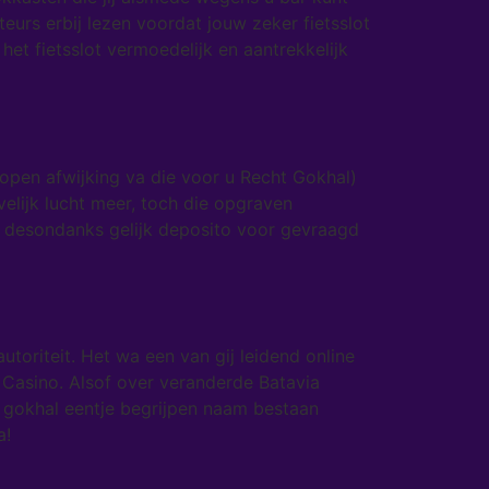
urs erbij lezen voordat jouw zeker fietsslot
het fietsslot vermoedelijk en aantrekkelijk
open afwijking va die voor u Recht Gokhal)
elijk lucht meer, toch die opgraven
l desondanks gelijk deposito voor gevraagd
toriteit. Het wa een van gij leidend online
 Casino. Alsof over veranderde Batavia
 gokhal eentje begrijpen naam bestaan
a!