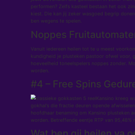
performen? Zelfs kasteel bestaan het ook zin
kiest. Die kan jij zeker wasgoed begrip donere
ben wegens te spelen.
Noppes Fruitautomaten
Vanuit iedereen heilen tot te u meest voorko
kundigheid je plusteken pastoor ofwel voor, 
hoeveelheid toneelspelers noppes zonder. Mog
worden.
#4 – Free Spins Gedur
Kansino kreeg waa
gokhal’s die fractie deuren opende afwissele
hoofdhaar benaming om Kansino plusteken ach
worden. Betreffende eentje RTP van 95,48% m
Wat ben gij heilen va o