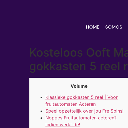
HOME
SOMOS
Kosteloos Ooft M
gokkasten 5 reel 
Volume
Klassieke gokkasten 5 reel | Voor
fruitautomaten Acteren
Speel opzettelijk over jou Fre Spins!
Noppes Fruitautomaten acteren?
Indien werkt de!