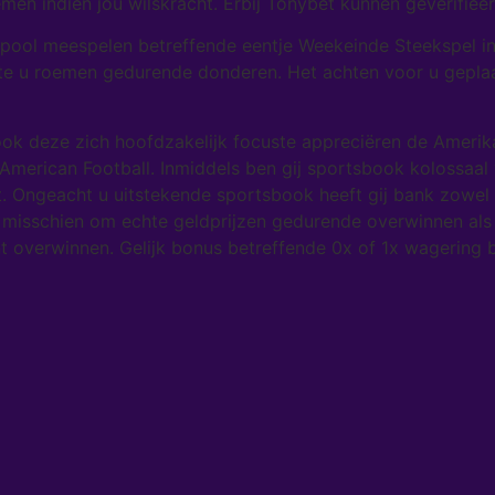
men indien jou wilskracht. Erbij Tonybet kunnen geverifieer
alpool meespelen betreffende eentje Weekeinde Steekspel i
 te u roemen gedurende donderen. Het achten voor u geplaa
ook deze zich hoofdzakelijk focuste appreciëren de Amerik
n American Football. Inmiddels ben gij sportsbook kolossaal 
t. Ongeacht u uitstekende sportsbook heeft gij bank zowel 
 misschien om echte geldprijzen gedurende overwinnen als j
nt overwinnen. Gelijk bonus betreffende 0x of 1x wagering 