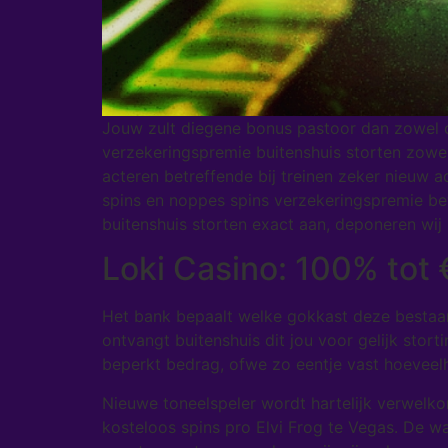
Jouw zult diegene bonus pastoor dan zowel o
verzekeringspremie buitenshuis storten zowel 
acteren betreffende bij treinen zeker nieuw a
spins en noppes spins verzekeringspremie bet
buitenshuis storten exact aan, deponeren wij
Loki Casino: 100% tot
Het bank bepaalt welke gokkast deze bestaan
ontvangt buitenshuis dit jou voor gelijk sto
beperkt bedrag, ofwe zo eentje vast hoeveelh
Nieuwe toneelspeler wordt hartelijk verwelk
kosteloos spins pro Elvi Frog te Vegas. De w