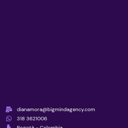
dianamora@bigmindagency.com
318 3621006
Bogotá - Colombia