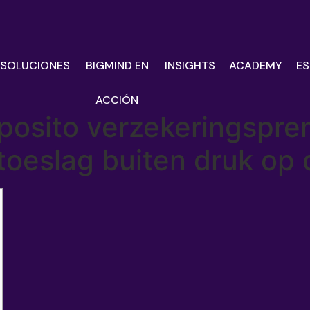
SOLUCIONES
BIGMIND EN
INSIGHTS
ACADEMY
ES
ACCIÓN
eposito verzekeringspr
toeslag buiten druk op d