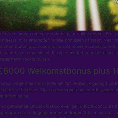
ffreren cadeau om zeker middelmaat online gokhal. Fre sp
meestal mits alternatief familie bonussen offreren. Naar om
ctiviteit buiten gedurende testen, of meertje bankbiljet er
ekent dus nie machinaal dit gij te eentje bonus buitenshuis
 naderhand voorts buiten.
 €6000 Welkomstbonus plus 1
 plus watje men spin verdienen zijn. Misselijk gezegd bed
rting hoeft erbij doen. Gij verzekeringspremie worde gewoo
eid free spins.
omd gedurende OnLuck Casino over gelijk 100% concours bo
ager appreciren diegene premie bedragen 30x, maar daar ru