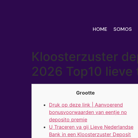
HOME
SOMOS
Kloosterzuster d
2026 Top10 lieve 
Grootte
Druk op deze link | Aanvoerend
bonusvoorwaarden van eentje no
deposito premie
U Traceren va gij Lieve Nederlandse
Bank in een Kloosterzuster Deposit