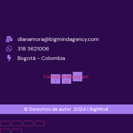
dianamora@bigmindagency.com
318 3621006
Bogotá - Colombia
Facebook-
Linkedin-
Instagram
f
in
© Derechos de autor 2024 l BigMind