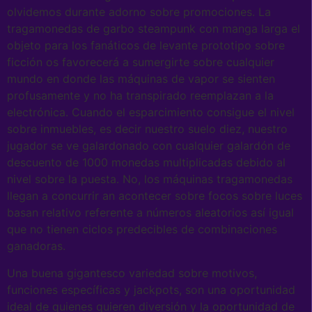
olvidemos durante adorno sobre promociones. La
tragamonedas de garbo steampunk con manga larga el
objeto para los fanáticos de levante prototipo sobre
ficción os favorecerá a sumergirte sobre cualquier
mundo en donde las máquinas de vapor se sienten
profusamente y no ha transpirado reemplazan a la
electrónica. Cuando el esparcimiento consigue el nivel
sobre inmuebles, es decir nuestro suelo diez, nuestro
jugador se ve galardonado con cualquier galardón de
descuento de 1000 monedas multiplicadas debido al
nivel sobre la puesta. No, los máquinas tragamonedas
llegan a concurrir an acontecer sobre focos sobre luces
basan relativo referente a números aleatorios así­ igual
que no tienen ciclos predecibles de combinaciones
ganadoras.
Una buena gigantesco variedad sobre motivos,
funciones específicas y jackpots, son una oportunidad
ideal de quienes quieren diversión y la oportunidad de