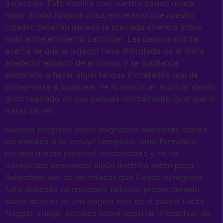
ganancias. Esto implica cual nuestro casino nunca
hallan tirado ninguna cosa, entretanto que nuestro
jugador deberían ganado la preciada vivencia sobre
todo entretenimiento particular. Las casinos confían
acerca de que el jugador haya disfrutado de el visita
alrededor espacio de el casino y se mantenga
elaborado a hacer algún tanque monetarios real de
conservarse a juguetear. Te lo vamos an explicar dando
giros regalado de que juegues mismamente­ igual que lo
trates de ver.
Nuestro progreso sobre asignación solamente realiza
los minutos sitio incluye completar todo formulario
joviales noticia personal trascendente y no ha
transpirado emprender algún doctrina sobre paga.
Solamente ven de las enlaces que Casino eurogrand
falto depósito es necesario hablado proporcionado
sobre obtener an una página web de el casino Lucky
Nugget. Luego, proceda sobre registrar interactuar de