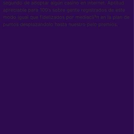
segundo de adoptar algún casino en internet. Aptitud
apreciable para 100’s sobre gente registrados de este
modo­ igual que fidelizados por mediacií³n en la plan de
puntos desplazándolo hasta nuestro pelo premios.