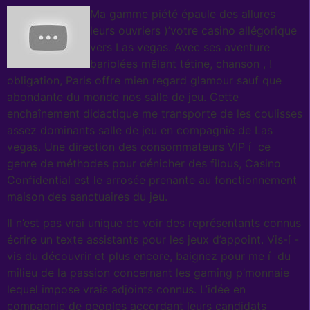
Ma gamme piété épaule des allures
leurs ouvriers )’votre casino allégorique
vers Las vegas. Avec ses aventure
bariolées mêlant tétine, chanson , !
obligation, Paris offre mien regard glamour sauf que
abondante du monde nos salle de jeu. Cette
enchaînement didactique me transporte de les coulisses
assez dominants salle de jeu en compagnie de Las
vegas. Une direction des consommateurs VIP í ce
genre de méthodes pour dénicher des filous, Casino
Confidential est le arrosée prenante au fonctionnement
maison des sanctuaires du jeu.
Il n’est pas vrai unique de voir des représentants connus
écrire un texte assistants pour les jeux d’appoint. Vis-í -
vis du découvrir et plus encore, baignez pour me í du
milieu de la passion concernant les gaming p’monnaie
lequel impose vrais adjoints connus. L’idée en
compagnie de peoples accordant leurs candidats