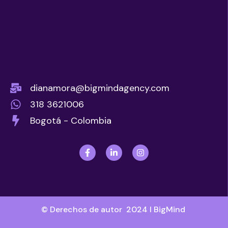
dianamora@bigmindagency.com
318 3621006
Bogotá - Colombia
© Derechos de autor 2024 l BigMind