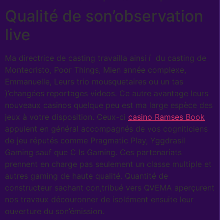
Qualité de son’observation
live
Ma directrice de casting travailla ainsi í du casting de
Montecristo, Poor Things, Mien année complexe,
Emmanuelle, Leurs trio mousquetaires ou un tas
)’changées reportages videos. Ce autre avantage leurs
nouveaux casinos quelque peu est ma large espèce des
jeux à votre disposition. Ceux-ci
casino Ramses Book
appuient en général accompagnés de vos cogniticiens
de jeu réputés comme Pragmatic Play, Yggdrasil
Gaming sauf que C ls Gaming. Ces partenariats
prennent en charge pas seulement un classe multiple et
autres gaming de haute qualité. Quantité de
constructeur sachant con,tribué vers QVEMA aperçurent
nos travaux découronner de isolément ensuite leur
ouverture du son’émission.