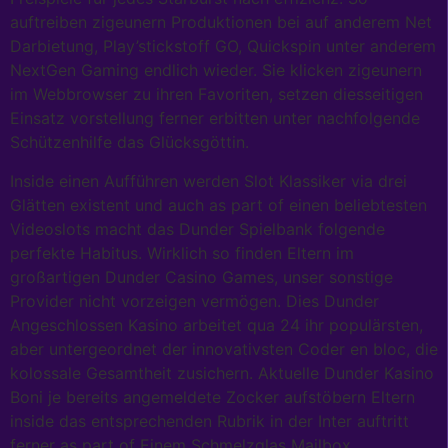
auftreiben zigeunern Produktionen bei auf anderem Net
Darbietung, Play’stickstoff GO, Quickspin unter anderem
NextGen Gaming endlich wieder.
Sie klicken zigeunern
im Webbrowser zu ihren Favoriten, setzen diesseitigen
Einsatz vorstellung ferner erbitten unter nachfolgende
Schützenhilfe das Glücksgöttin.
Inside einen Aufführen werden Slot Klassiker via drei
Glätten existent und auch as part of einen beliebtesten
Videoslots macht das Dunder Spielbank folgende
perfekte Habitus. Wirklich so finden Eltern im
großartigen Dunder Casino Games, unser sonstige
Provider nicht vorzeigen vermögen. Dies Dunder
Angeschlossen Kasino arbeitet qua 24 ihr populärsten,
aber untergeordnet der innovativsten Coder en bloc, die
kolossale Gesamtheit zusichern. Aktuelle Dunder Kasino
Boni je bereits angemeldete Zocker aufstöbern Eltern
inside das entsprechenden Rubrik in der Inter auftritt
ferner as part of Einem Schmelzglas Mailbox.