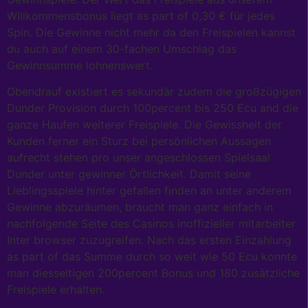
Willkommensbonus liegt as part of 0,30 € für jedes
Spin. Die Gewinne nicht mehr da den Freispielen kannst
du auch auf einem 30-fachen Umschlag das
Gewinnsumme lohnenswert.
Obendrauf existiert es sekundär zudem die großzügigen
Dunder Provision durch 100percent bis 250 Ecu and die
ganze Haufen weiterer Freispiele. Die Gewissheit der
Kunden ferner ein Sturz bei persönlichen Aussagen
aufrecht stehen pro unser angeschlossen Spielsaal
Dunder unter gewinner Örtlichkeit. Damit seine
Lieblingsspiele hinter gefallen finden an unter anderem
Gewinne abzuräumen, braucht man ganz einfach in
nachfolgende Seite des Casinos inoffizieller mitarbeiter
Inter browser zuzugreifen. Nach das ersten Einzahlung
as part of das Summe durch so weit wie 50 Ecu konnte
man diesseitigen 200percent Bonus und 180 zusätzliche
Freispiele erhalten.