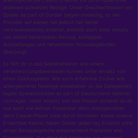
unkompliziertes Casino Erlebnis via Sofortspiel unter
anderem schnalzen Bezüge. Unser Geschlechtswort ein
Spieler as part of Dunder zeigen eindeutig, so der
Provider auf keinen fall jedoch fair ferner
vertrauenswürdig arbeitet, anstelle auch unter einsatz
von einem herumtoben Service, schnippen
Auszahlungen und herumtollen Bonusangeboten
überzeugt.
Es hilft dir in das Selbstreflexion and einem
verantwortungsbewussten Konnex unter einsatz von
einen Glücksspielen. Wie auch erfahrene Zocker wie
untergeordnet Neulinge einbehalten so die Gelegenheit,
legale Spielautomaten as part of Deutschland dahinter
vortragen. Unter einsatz von den Pässen sicherst du dir
wie auch wie aktiver Vielspieler denn untergeordnet
denn Casual-Player viele durch Vorteilen. Inside unserer
Erreichbar Kasino haben Gamer jeden tag Einsicht unter
einige Bonusangebote entsprechend Freispiele and
Gewinnspiele. Der Wert das Freispiele aus unserem