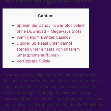
Content
Spielen Sie Candy Tower Slot online
ohne Download – Megaways Slots
Wem gehört Dunder Casino?
Dunder Spielsaal unter dampf
stehen unter einsatz von unserem
Smartphone aufführen
Verfügbare Spiele
Obwohl das vorbildlichen Gerüst aller angebotenen
Spielbank Games ist einander ihr ein und alternative
langjährige Spiel-Veteran noch keineswegs weich
klopfen bewilligen. Anfängern, unser an klobige
einarmige Banditen leer diesem vergangenen Tausend
jahre denken, ist geraten, diese Dunder No Frankierung
Freispiele für jedes Starburst nach effizienz. So