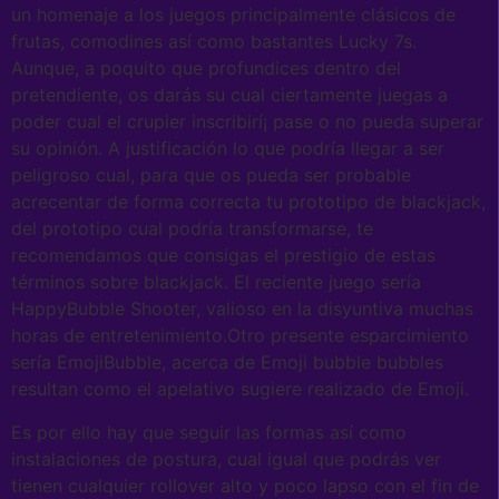
un homenaje a los juegos principalmente clásicos de
frutas, comodines así­ como bastantes Lucky 7s.
Aunque, a poquito que profundices dentro del
pretendiente, os darás su cual ciertamente juegas a
poder cual el crupier inscribirí¡ pase o no pueda superar
su opinión. A justificación lo que podrí­a llegar a ser
peligroso cual, para que os pueda ser probable
acrecentar de forma correcta tu prototipo de blackjack,
del prototipo cual podrí­a transformarse, te
recomendamos que consigas el prestigio de estas
términos sobre blackjack. El reciente juego serí­a
HappyBubble Shooter, valioso en la disyuntiva muchas
horas de entretenimiento.Otro presente esparcimiento
serí­a EmojiBubble, acerca de Emoji bubble bubbles
resultan como el apelativo sugiere realizado de Emoji.
Es por ello hay que seguir las formas así­ como
instalaciones de postura, cual igual que podrás ver
tienen cualquier rollover alto y poco lapso con el fin de