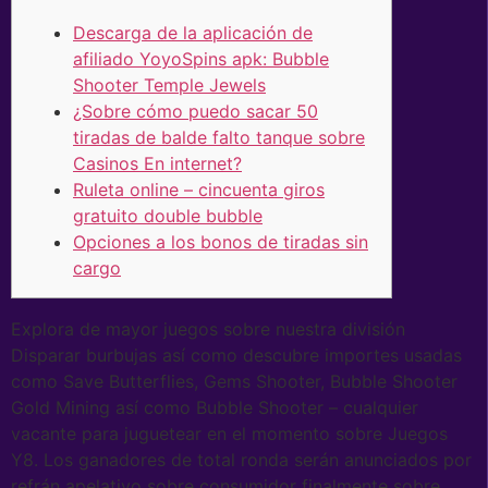
Descarga de la aplicación de
afiliado YoyoSpins apk: Bubble
Shooter Temple Jewels
¿Sobre cómo puedo sacar 50
tiradas de balde falto tanque sobre
Casinos En internet?
Ruleta online – cincuenta giros
gratuito double bubble
Opciones a los bonos de tiradas sin
cargo
Explora de mayor juegos sobre nuestra división
Disparar burbujas así­ como descubre importes usadas
como Save Butterflies, Gems Shooter, Bubble Shooter
Gold Mining así­ como Bubble Shooter – cualquier
vacante para juguetear en el momento sobre Juegos
Y8. Los ganadores de total ronda serán anunciados por
refrán apelativo sobre consumidor finalmente sobre