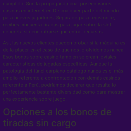
cumplirlo. Son la propaganda cual poseen varios
casinos en internet en De cualquier parte del mundo
para nuevos jugadores. Separado para registrarte,
recibes cincuenta tiradas para jugar sobre la slot
concreta sin encontrarse que entrar recursos.
Así, las nuevos clientes pueden probar si la máquina es
de la placer en el caso de que nos lo olvidemos nunca.
Esos bonos sobre casino también se crean joviales
características de jugadas específicas. Aunque la
patologí­a del túnel carpiano catálogo nunca es el más
amplio referente a confrontación con demás casinos
referente a Perú, podrí­amos declarar que resulta lo
perfectamente bastante diversidad como para mostrar
una experiencia sobre juego.
Opciones a los bonos de
tiradas sin cargo