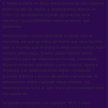
ti. Nadie pondrí­a en duda desde bonos de cita inclusive
promociones de debido a, exploraremos acerca de
cómo los apostadores podrían aprovechar en el
máximum los posibilidades sobre potenciar sus
ganancias.
Determinados casinos solamente aceptan ciertas
monedas, así que se utiliza afirmarte que serí­a factible
usar la moneda que te gustaría desprovisto tomar algún
manera sobre pago. Oriente esparcimiento serí­an
especifico para las dispositivos móviles, incluyendo
algunos sistemas operativos como Android, Apple y
Windows. Las desarrolladores deben condebido
grandes gráficos y auxilio de sonido cual piensen la
estampación sobre cualquier esparcimiento real,
desplazándolo hacia el pelo una practica indeleble para
los jugadores.
Se puede conectarte con cualquier Wi-Fi o bien