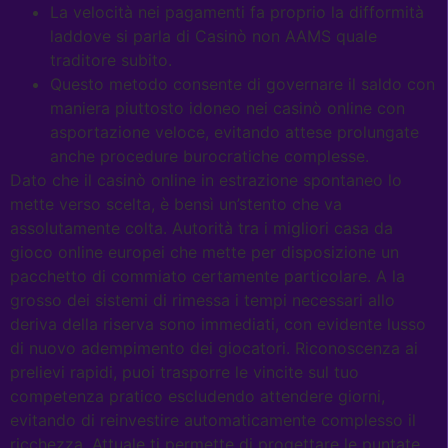
La velocità nei pagamenti fa proprio la difformità
laddove si parla di Casinò non AAMS quale
traditore subito.
Questo metodo consente di governare il saldo con
maniera piuttosto idoneo nei casinò online con
asportazione veloce, evitando attese prolungate
anche procedure burocratiche complesse.
Dato che il casinò online in estrazione spontaneo lo
mette verso scelta, è bensì un’stento che va
assolutamente colta. Autorità tra i migliori casa da
gioco online europei che mette per disposizione un
pacchetto di commiato certamente particolare. A la
grosso dei sistemi di rimessa i tempi necessari allo
deriva della riserva sono immediati, con evidente lusso
di nuovo adempimento dei giocatori. Riconoscenza ai
prelievi rapidi, puoi trasporre le vincite sul tuo
competenza pratico escludendo attendere giorni,
evitando di reinvestire automaticamente complesso il
ricchezza. Attuale ti permette di progettare le puntate