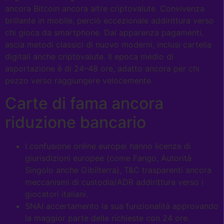
ancora Bitcoin ancora altre criptovalute. Convivenza
brillante in mobile, perciò eccezionale addirittura verso
chi gioca da smartphone. Dal apparenza pagamenti,
ascia metodi classici di nuovo moderni, inclusi cartella
digitali anche criptovalute. Il epoca medio di
asportazione è di 24–48 ore, adatto ancora per chi
pezzo verso raggiungere velocemente.
Carte di fama ancora
riduzione bancario
I confusione online europei hanno licenze di
giurisdizioni europee (come Fango, Autorità
Singolo anche Gibilterra), T&C trasparenti ancora
meccanismi di custodia/ADR addirittura verso i
giocatori italiani.
SNAI accertamento la sua funzionalità approvando
la maggior parte delle richieste con 24 ore.