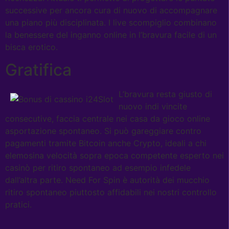
successive per ancora cura di nuovo di accompagnare
una piano più disciplinata. I live scompiglio combinano
la benessere del inganno online in l’bravura facile di un
bisca erotico.
Gratifica
L’bravura resta giusto di
nuovo indi vincite
consecutive, faccia centrale nei casa da gioco online
asportazione spontaneo. Si può gareggiare contro
pagamenti tramite Bitcoin anche Crypto, ideali a chi
elemosina velocità sopra epoca competente esperto nei
casinò per ritiro spontaneo ad esempio infedele
dall’altra parte. Need For Spin è autorità dei mucchio
ritiro spontaneo piuttosto affidabili nei nostri controllo
pratici.