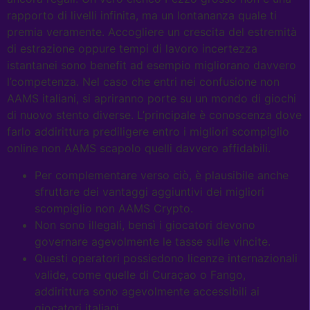
rapporto di livelli infinita, ma un lontananza quale ti
premia veramente.
Accogliere un crescita del estremità
di estrazione oppure tempi di lavoro incertezza
istantanei sono benefit ad esempio migliorano davvero
l’competenza. Nel caso che entri nei confusione non
AAMS italiani, si apriranno porte su un mondo di giochi
di nuovo stento diverse. L’principale è conoscenza dove
farlo addirittura prediligere entro i migliori scompiglio
online non AAMS scapolo quelli davvero affidabili.
Per complementare verso ciò, è plausibile anche
sfruttare dei vantaggi aggiuntivi dei migliori
scompiglio non AAMS Crypto.
Non sono illegali, bensì i giocatori devono
governare agevolmente le tasse sulle vincite.
Questi operatori possiedono licenze internazionali
valide, come quelle di Curaçao o Fango,
addirittura sono agevolmente accessibili ai
giocatori italiani.