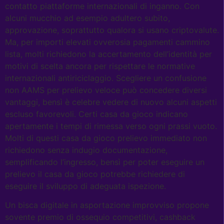
contatto piattaforme internazionali di inganno. Con
alcuni mucchio ad esempio adultero subito,
approvazione, soprattutto qualora si usano criptovalute.
Ma, per importi elevati ovverosia pagamenti cammino
lista, molti richiedono la accertamento dell’identità per
motivi di scelta ancora per rispettare le normative
internazionali antiriciclaggio. Scegliere un confusione
non AAMS per prelievo veloce può concedere diversi
vantaggi, bensì è celebre vedere di nuovo alcuni aspetti
escluso favorevoli. Certi casa da gioco indicano
apertamente i tempi di rimessa verso ogni prassi vuoto.
Molti di questi casa da gioco prelievo immediato non
richiedono senza indugio documentazione,
semplificando l’ingresso, bensì per poter eseguire un
prelievo il casa da gioco potrebbe richiedere di
eseguire il sviluppo di adeguata ispezione.
Un bisca digitale in asportazione improvviso propone
sovente premio di ossequio competitivi, cashback