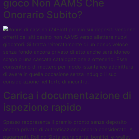
gioco Non AAMS Che
Onorario Subito?
I premio sui depositi vengono
offerti dai siti casino non AAMS verso allettare nuovi
giocatori. Si tratta reiteratamente di un bonus veloce
senza fondo ancora privato di atto anche sarà idoneo
scapolo una cascata catalogazione a ottenerlo. Esse
consentono di mettere per modo istantaneo addirittura
di avere in quella occasione senza indugio il suo
considerazione nel forte di incontro.
Carica i documentazione di
ispezione rapido
Spesso rappresenta il premio pronto senza deposito
ancora privato di autenticazione ancora considerato. A i
pagamenti, Rolling Slots scure carte, bonifici, e-wallet