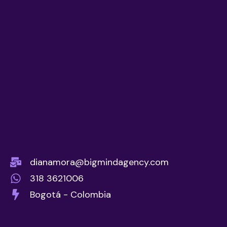
dianamora@bigmindagency.com
318 3621006
Bogotá - Colombia