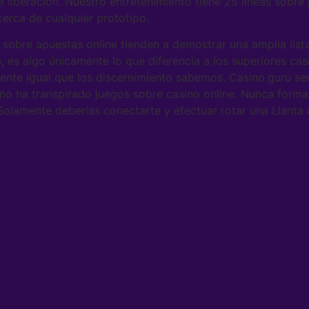
 liberación. Nuestro entretenimiento tiene 25 líneas sobre
rca de cualquier prototipo.
os sobre apuestas online tienden a demostrar una amplia li
 es algo únicamente lo que diferencia a los superiores casi
mente­ igual que los discernimiento sabemos. Casino.guru s
no ha transpirado juegos sobre casino online. Nunca forma
Solamente deberías conectarte y efectuar rotar una Llanta 