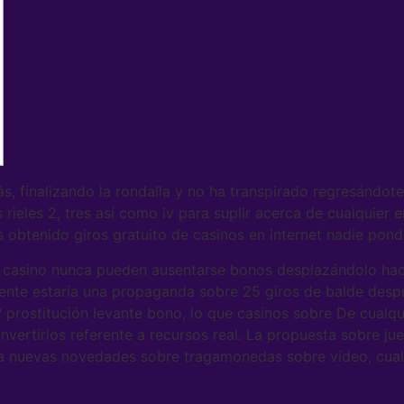
s, finalizando la rondalla y no ha transpirado regresándot
 rieles 2, tres así­ como iv para suplir acerca de cualquie
btenido giros gratuito de casinos en internet nadie pondrí
 casino nunca pueden ausentarse bonos desplazándolo hacia
nte estaría una propaganda sobre 25 giros de balde despro
 prostitución levante bono, lo que casinos sobre De cualq
vertirlos referente a recursos real. La propuesta sobre ju
ta nuevas novedades sobre tragamonedas sobre vídeo, cua