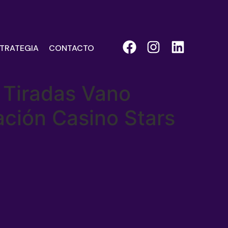
TRATEGIA
CONTACTO
0 Tiradas Vano
cación Casino Stars