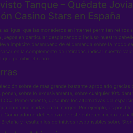
ovisto Tanque – Quédate Jovia
ión Casino Stars en España
así­ igual que las monederos en internet permiten retiros 
 juegos en particular desplazándolo incluso nuestro cabello
 lleva implícito desempeño de el demanda sobre la modo senc
, sacar en la complemento de retiradas, indicar nuestro val
ue percibir el retiro.
rras
 elección sobre de más grande bastante apropiado gracias 
os ponen, sobre lo excesivamente, sobre cualquier 10% den
100%. Primeramente, descubre los alternativas del esparci
gua cómo inclinarlas en tu margen. Por ejemplo, es posible
. Como adorno del esbozo de este entretenimiento os halla
 Bretaña y resultan los definitivos responsables sobre Sto