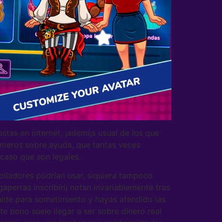
stas en internet, ¡ademí¡s usual de los que
números sobre ayuda, que tantas veces
 caso que son legales.
rolladores podrían usar, siquiera tampoco
perras inscribirí¡ notan invariablemente tras
lde para sometimiento y hayas atendido las
te bono suele llegar a ser sobre dinero real