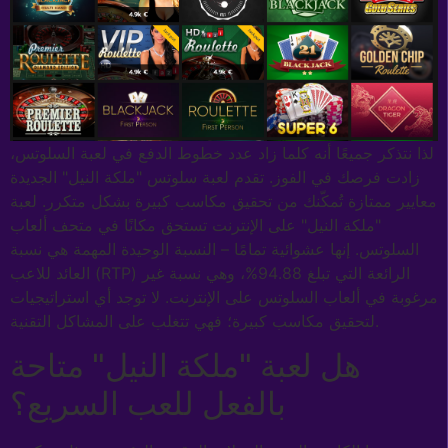
لذا نتذكر جميعًا أنه كلما زاد عدد خطوط الدفع في لعبة السلوتس،
زادت فرصك في الفوز. تقدم لعبة سلوتس "ملكة النيل" الجديدة
معايير ممتازة تُمكّنك من تحقيق مكاسب كبيرة بشكل متكرر. لعبة
"ملكة النيل" على الإنترنت تستحق مكانًا في متحف ألعاب
السلوتس. إنها عشوائية تمامًا – النسبة الوحيدة المهمة هي نسبة
العائد للاعب (RTP) الرائعة التي تبلغ 94.88%، وهي نسبة غير
مرغوبة في ألعاب السلوتس على الإنترنت. لا توجد أي استراتيجيات
لتحقيق مكاسب كبيرة؛ فهي تتغلب على المشاكل التقنية.
هل لعبة "ملكة النيل" متاحة
بالفعل للعب السريع؟