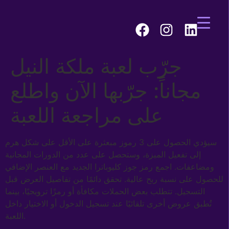
جرّب لعبة ملكة النيل
مجاناً: جرّبها الآن واطلع
على مراجعة اللعبة
سيؤدي الحصول على 3 رموز مبعثرة على الأقل على شكل هرم
إلى تفعيل الميزة، وستحصل على عدد من الدورات المجانية
ومضاعفات. اجمع رمز جوز كليوباترا الجديد مع العنصر الإضافي
للحصول على نسبة ربح عالية. تحقق دائمًا من تفاصيل العرض قبل
التسجيل. تتطلب بعض الحملات مكافأة أو رمزًا ترويجيًا، بينما
تُطبق عروض أخرى تلقائيًا عند تسجيل الدخول أو الاختيار داخل
اللعبة.