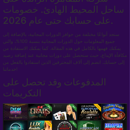
ساحل المحيط الهادئ. خصومات
على حسابك حتى عام 2026.
ستجد أنواعًا مختلفة من حوافز الدورات المجانية، بالإضافة إلى
جميع المعلومات حول الدورات المجانية بنسبة 100%، والتي
يمكنك فهمها بالكامل في هذه المقالة. كما يمكنك الاستفادة من
مكافأة الإيداع، حيث ستحصل على دورات مجانية عند إضافة رصيد
إلى حسابك. انضم إلى آلاف المحترفين الذين استفادوا بالفعل من
خدماتنا!
المدفوعات وقد تحصل على
التكريمات