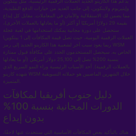
يدعم هذا الكازينو الجديد العملات الرقمية الرئيسية، مثل بيتكوين
وإيثيريوم ولايتكوين، إلى جانب العديد من خيارات الدفع التقليدية،
مما يضمن لك الاستقلالية والأمان في المعاملات. مقابل كل إيداع
بقيمة 29 دولارًا أمريكيًا أو أكثر (أو ما يعادلها بالعملات الأخرى)،
ستحصل على دورة مجانية يمكنك استخدامها في لعبة عجلة
العملات الرقمية اليومية، حيث تصل قيمة المكافآت إلى 1 بيتكوين!
ربما يعود سبب آخر لشعبية هذا الكازينو الجديد إلى رمز WSM
الخاص به. سيحصل المستخدمون الجدد على مكافأة قبول ممتازة
بنسبة 200% تصل إلى 25,100 دولار أمريكي (أو ما يعادلها
بالعملات الرقمية). أحد الأسباب الرئيسية وراء النمو السريع الذي
شهده كازينو WSM خلال الشهرين الماضيين هو حملاته التسويقية
المتميزة.
دليل جنوب أفريقيا لمكافآت
الدورات المجانية بنسبة 100%
بدون إيداع
هناك بالتأكيد بعض المكافآت الأساسية التي سنتحدث عنها لاحقًا،