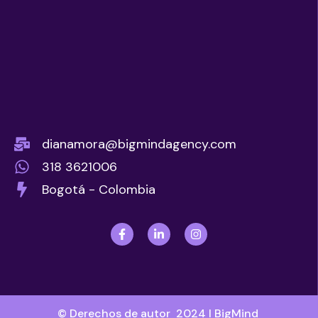
dianamora@bigmindagency.com
318 3621006
Bogotá - Colombia
© Derechos de autor 2024 l BigMind