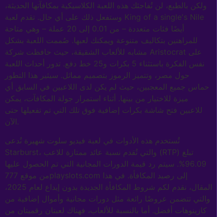
ولكن بالطبع، لن تُفاجئك هذه اللعبة الكلاسيكية بمكافآتها الحديثة،
وستفعل ذلك على أي حال. تقدم لعبة King of a single's Nile
أيضًا فئات متعددة – من 0.01 إلى 20 عملة – وهي متاحة
للمراهنين بتكاليف متنوعة ويمكنك لعبها. صُممت اللعبة بشكل
مشابه للألعاب الشقيقة، حيث حافظت شركة Aristocrat على
نفس الفكرة باستثناء 5 بكرات و25 خط دفع. تدور أحداث اللعبة
حول مصر، وتتميز الرموز بتصميم مماثل. سيثير هذا التطور
حماس جميع المعجبين، حيث لم يكن لدى اللاعبين في السابق أي
ميزة للاختيار من بينها. أثناء استمرار جولة المكافآت، يمكن
للاعبين فتح شاشة بكرات إضافية فوق تلك التي تم تفعيلها حتى
الآن.
تُستخدم هذه الأدوات في لعبة فيديو سلوت شهيرة تُدعى
Starburst، والتي تُقدم نسبة عائد ممتازة للاعب (RTP) تبلغ
96.09%. سيتم رد قيمة الدورات المجانية التي تم الحصول عليها
من موقع 777playslots.com إلى رصيد المكافأة. في هذا
المقال، نقدم لكم شروط المكافأة الجديدة بدون إيداع لعام 2025،
والتي تتضمن عروضًا رائعة مثل دورات مجانية وأموال إضافية من
كازينوهات أفضل. أما بالنسبة للألعاب، فهناك لعبتان رقميتان من