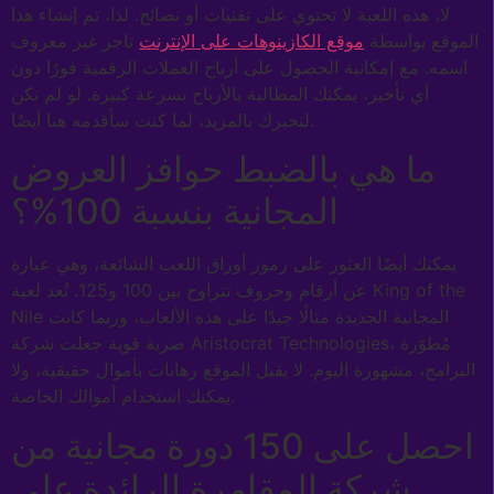
لا، هذه اللعبة لا تحتوي على تقنيات أو نصائح.
لذا، تم إنشاء هذا
الموقع بواسطة
موقع الكازينوهات على الإنترنت
تاجر غير معروف
اسمه. مع إمكانية الحصول على أرباح العملات الرقمية فورًا دون
أي تأخير، يمكنك المطالبة بالأرباح بسرعة كبيرة. لو لم نكن
لنخبرك بالمزيد، لما كنت سأقدمه هنا أيضًا.
ما هي بالضبط حوافز العروض
المجانية بنسبة 100%؟
يمكنك أيضًا العثور على رموز أوراق اللعب الشائعة، وهي عبارة
عن أرقام وحروف تتراوح بين 100 و125. تُعد لعبة King of the
Nile المجانية الجديدة مثالًا جيدًا على هذه الألعاب، وربما كانت
ضربة قوية جعلت شركة Aristocrat Technologies، مُطوّرة
البرامج، مشهورة اليوم. لا يقبل الموقع رهانات بأموال حقيقية، ولا
يمكنك استخدام أموالك الخاصة.
احصل على 150 دورة مجانية من
شركة المقامرة الرائدة على