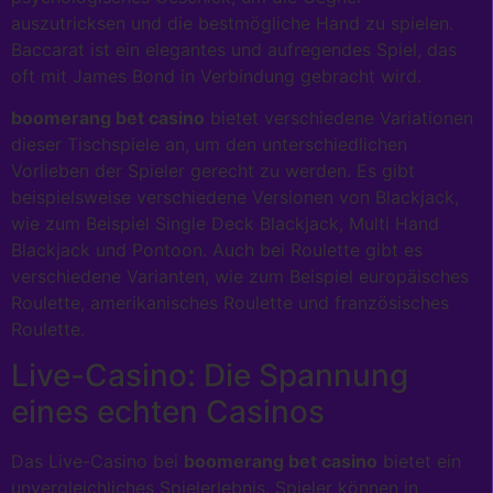
auszutricksen und die bestmögliche Hand zu spielen.
Baccarat ist ein elegantes und aufregendes Spiel, das
oft mit James Bond in Verbindung gebracht wird.
boomerang bet casino
bietet verschiedene Variationen
dieser Tischspiele an, um den unterschiedlichen
Vorlieben der Spieler gerecht zu werden. Es gibt
beispielsweise verschiedene Versionen von Blackjack,
wie zum Beispiel Single Deck Blackjack, Multi Hand
Blackjack und Pontoon. Auch bei Roulette gibt es
verschiedene Varianten, wie zum Beispiel europäisches
Roulette, amerikanisches Roulette und französisches
Roulette.
Live-Casino: Die Spannung
eines echten Casinos
Das Live-Casino bei
boomerang bet casino
bietet ein
unvergleichliches Spielerlebnis. Spieler können in