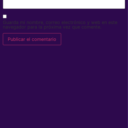
Guarda mi nombre, correo electrónico y web en este
navegador para la próxima vez que comente.