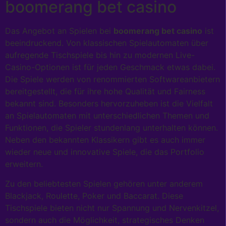
boomerang bet casino
Das Angebot an Spielen bei
boomerang bet casino
ist
beeindruckend. Von klassischen Spielautomaten über
aufregende Tischspiele bis hin zu modernen Live-
Casino-Optionen ist für jeden Geschmack etwas dabei.
Die Spiele werden von renommierten Softwareanbietern
bereitgestellt, die für ihre hohe Qualität und Fairness
bekannt sind. Besonders hervorzuheben ist die Vielfalt
an Spielautomaten mit unterschiedlichen Themen und
Funktionen, die Spieler stundenlang unterhalten können.
Neben den bekannten Klassikern gibt es auch immer
wieder neue und innovative Spiele, die das Portfolio
erweitern.
Zu den beliebtesten Spielen gehören unter anderem
Blackjack, Roulette, Poker und Baccarat. Diese
Tischspiele bieten nicht nur Spannung und Nervenkitzel,
sondern auch die Möglichkeit, strategisches Denken