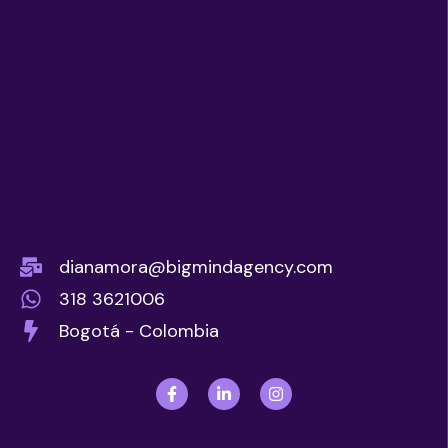
dianamora@bigmindagency.com
318 3621006
Bogotá - Colombia