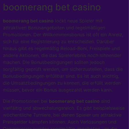
boomerang bet casino
boomerang bet casino
lockt neue Spieler mit
attraktiven Bonusangeboten und regelmäßigen
Promotionen. Der Willkommensbonus ist oft ein Anreiz,
sich für eine Registrierung zu entscheiden. Darüber
hinaus gibt es regelmäßig Reload-Boni, Freispiele und
andere Aktionen, die das Spielerlebnis noch lohnender
machen. Die Bonusbedingungen sollten jedoch
sorgfältig geprüft werden, um sicherzustellen, dass die
Bonusbedingungen erfüllbar sind. Es ist auch wichtig,
die Umsatzbedingungen zu kennen, die erfüllt werden
müssen, bevor ein Bonus ausgezahlt werden kann.
Die Promotionen bei
boomerang bet casino
sind
vielfältig und abwechslungsreich. Es gibt beispielsweise
wöchentliche Turniere, bei denen Spieler um attraktive
Preisgelder kämpfen können. Auch Verlosungen und
Gewinnspiele werden regelmäßig angeboten, um die