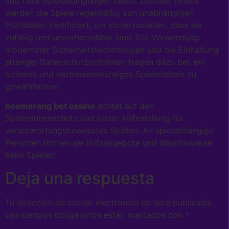
und faire Spielbedingungen bietet. Darüber hinaus
werden die Spiele regelmäßig von unabhängigen
Prüfstellen zertifiziert, um sicherzustellen, dass sie
zufällig und unvorhersehbar sind. Die Verwendung
modernster Sicherheitstechnologien und die Einhaltung
strenger Datenschutzrichtlinien tragen dazu bei, ein
sicheres und vertrauenswürdiges Spielerlebnis zu
gewährleisten.
boomerang bet casino
achtet auf den
Spielerinnenschutz und bietet Hilfestellung für
verantwortungsbewusstes Spielen. An spielabhängige
Personen richten sie Hilfsangebote und Warnhinweise
beim Spielen.
Deja una respuesta
Tu dirección de correo electrónico no será publicada.
Los campos obligatorios están marcados con
*