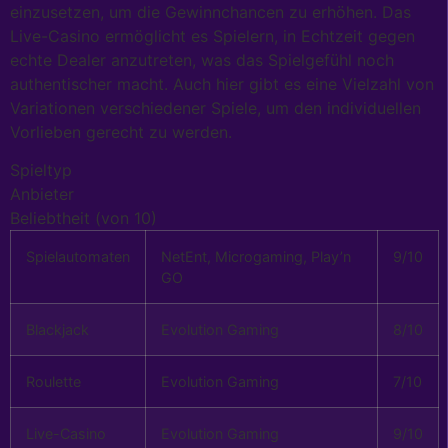
einzusetzen, um die Gewinnchancen zu erhöhen. Das
Live-Casino ermöglicht es Spielern, in Echtzeit gegen
echte Dealer anzutreten, was das Spielgefühl noch
authentischer macht. Auch hier gibt es eine Vielzahl von
Variationen verschiedener Spiele, um den individuellen
Vorlieben gerecht zu werden.
Spieltyp
Anbieter
Beliebtheit (von 10)
Spielautomaten
NetEnt, Microgaming, Play’n
9/10
GO
Blackjack
Evolution Gaming
8/10
Roulette
Evolution Gaming
7/10
Live-Casino
Evolution Gaming
9/10